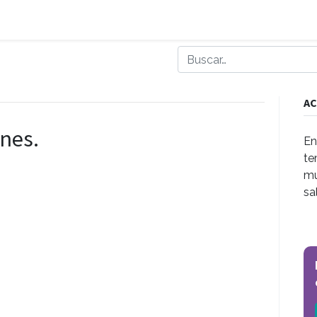
AC
nes.
En
te
mu
sa