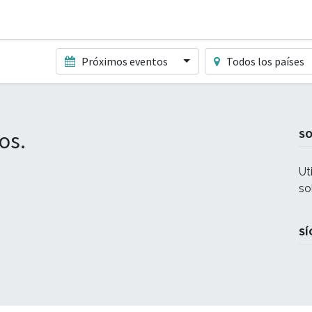
Próximos eventos
Todos los países
os.
S
Ut
so
SÍ